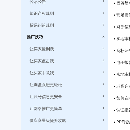
公示公告
因贸易
知识产权规则
现场提
贸易纠纷规则
财务信
推广技巧
实地审
让买家搜到我
商标证
让买家点击我
电子报
让买家中意我
实地审
让询盘跟进更轻松
老客户
让账号信息更安全
如何在
让网络推广更简单
认证报
供应商星级提升攻略
PDF