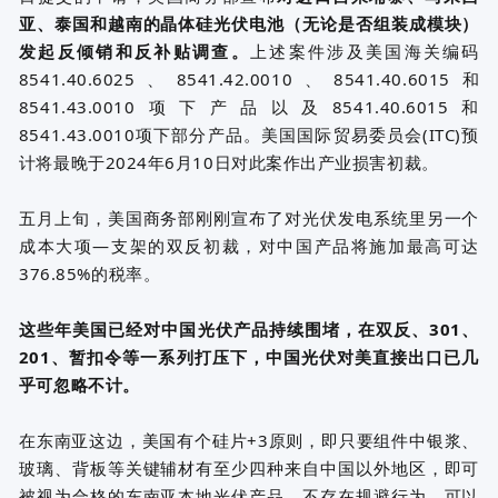
亚、泰国和越南的晶体硅光伏电池（无论是否组装成模块）
发起反倾销和反补贴调查。
上述案件涉及美国海关编码
8541.40.6025、8541.42.0010、8541.40.6015和
8541.43.0010项下产品以及8541.40.6015和
8541.43.0010项下部分产品。美国国际贸易委员会(ITC)预
计将最晚于2024年6月10日对此案作出产业损害初裁。
五月上旬，美国商务部刚刚宣布了对光伏发电系统里另一个
成本大项—支架的双反初裁，对中国产品将施加最高可达
376.85%的税率。
这些年美国已经对中国光伏产品持续围堵，在双反、301、
201、暂扣令等一系列打压下，中国光伏对美直接出口已几
乎可忽略不计。
在东南亚这边，美国有个硅片+3原则，即只要组件中银浆、
玻璃、背板等关键辅材有至少四种来自中国以外地区，即可
被视为合格的东南亚本地光伏产品，不存在规避行为，可以