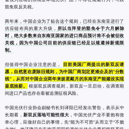
豁免
双反关税
。
两年来，中国企业为了贴合这个规则，已经在东南亚进行了
供应链布局的重大升级，
所以当拜登的豁免令于六月解除
时，绝大多数来自东南亚国家的进口商品预计将不会被征收
关税，因为中国公司目前的供应链已经足以规避掉新规限
制。
但值得中国企业注意的是，
目前美国厂商提出的新双反请
愿，自然意在废除旧规则，为中国厂商划定更难企及的“分数
线”，从而对中国企业两年来披星戴月的东南亚产能建设实现
釜底抽薪。
根据双反调查规则，新双反一旦启动，在调查期
间进口产品也存在着被追溯征税风险。
中国光伏行业协会
副秘书长刘译阳已经发出警告，表示从中
长期看，
新双反落地可能性很大
，中国光伏产业不要抱有侥
幸心理，应做好自己的事情，先“能为不可胜”从而立于“不败