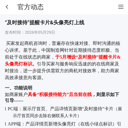
官方动态
“及时接待”提醒卡片&头像亮灯上线
发布时间：
2026年05月29日
买家发起商机咨询时，普遍存在快速对接、即时沟通的核
心诉求。基于此，中国制造网针对近期接待态度积极、当
前处于在线状态的商家，
于
5月增设“及时接待”提醒卡片&
头像亮灯标识。
引导买家与服务响应迅速的的在线商家及
时接洽，进一步提升供需双方的商机对接效率，助力商家
高效承接意向客源。
一、功能说明
如商家账户
具备
“积极接待能力”且当前在线
，则显示如下
引导
——
l
PC端：
展示厅首页、产品详情页新增
“及时接待”卡片
（展
示厅首页同步去除右侧联系人卡片）
l
APP端：产品详情页新增头像亮灯（在线小绿点标识）引