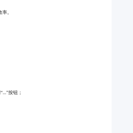
效率。
..”按钮；