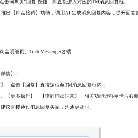
点击询盘页
“回复’按钮，将直接进入对应的TM消息回复框。
可推出【询盘接待】功能，调用AI 生成消息回复内容，提升回复
发件箱-询盘明细页、TradeMessenger各端
看详情】；
复】，点击【回复】直接定位至TM消息回复框内；
、【更多操作】、【该封询盘往来】，相关功能迁移至卡片右侧“.
：建议直接通过消息回复买家，沟通更及时。