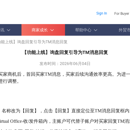
Sign In
For Buyer
资讯
商家成长
帮助中心
外贸
功能上线】询盘回复引导为TM消息回复
【功能上线】询盘回复引导为TM消息回复
发布时间：
2026年06月04日
买家商机后，首回买家
TM消息，买家后续沟通效率更高。为进
进行调整。
】名称改为【回复】，点击【回复】直接定位至
TM消息回复框内
irtual Office-收/发件箱内，主账户可代替子账户对买家回复TM