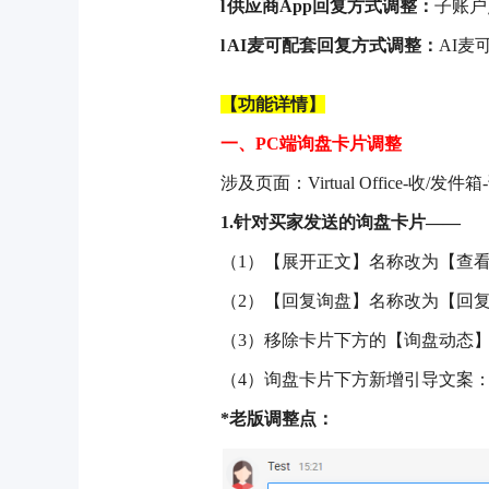
l
供应商
App回复方式调整：
子账户
l
AI麦可配套回复方式调整：
AI麦
【功能详情】
一、
PC端询盘卡片调整
涉及页面：
Virtual Office-收/
1.针对买家发送的询盘卡片——
（
1）【展开正文】名称改为【查
（
2）【回复询盘】名称改为【回
（
3）移除卡片下方的【询盘动态】
（
4）询盘卡片下方新增引导文案
*老版调整点：