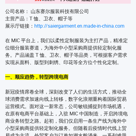
公司名称： 山东赛尔服装科技有限公司
主营产品：T 恤、卫衣、帽子等
展示厅链接：
http://saiergarment.en.made-in-china.com
在 MIC 平台上，我们以柔性定制服装为主打产品，精准定
位细分服装赛道，为海外中小型采购商提供轻定制化服
务。产品涵盖 T 恤、卫衣、帽子等品类，可根据客户需求
实现从面料、版型到刺绣、印花等全方位个性化定制。
一、顺应趋势，转型跨境电商
新冠疫情席卷全球，深刻改变了人们的生活方式，推动全
球消费需求加速向线上转移，数字化浪潮重构着国际贸易
运营模式。面对这一新常态，公司敏锐捕捉到市场机遇，
在原有电商平台基础上，入驻 MIC 中国制造，开启跨境电
商业务转型之路。起初，我们仅启用一条生产线为海外中
小型采购商提供轻定制化服务。但随着后疫情时代线上贸
易成为主流，外贸客户与订单如潮水般涌来，一系列难题