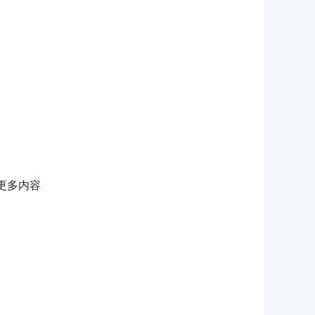
（简体淋浴房）这个目录，不应该选择steam shower room（蒸汽淋
淋浴房的买家检索到这款产品。
更多内容