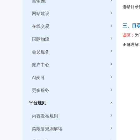
营销推广
选错目录
网站建设
在线交易
三、目
误区：
为
国际物流
正确理解
会员服务
例如：一款产
浴房），
账户中心
AI麦可
四、如
1、输入
更多服务
平台规则
内容发布规则
禁限售规则解读