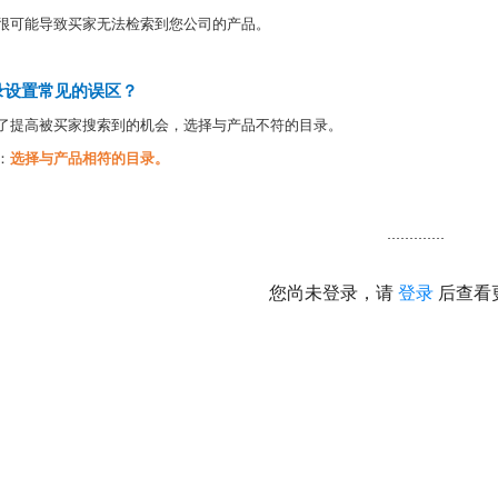
很可能导致买家无法检索到您公司的产品。
录设置常见的误区？
了提高被买家搜索到的机会，选择与产品不符的目录。
：
选择与产品相符的目录。
品的名称是simple shower room，那么应该选择simple shower room
虽然都是淋浴房，但是应该“选择与产品相符的目录”，这样更有利于采购简体
.............
何设置产品目录？
您尚未登录，请
登录
后查看
关键词，会弹出相关行业目录，可以择优选取；