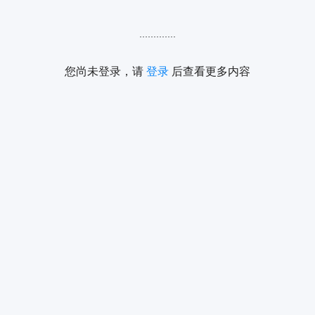
.............
您尚未登录，请
登录
后查看更多内容
3
）
图片背景
国内外大型网站一般都会要求图片以白色背景为主，因为白色背景最能
烘托出图片主体。
如遇到一些特殊产品，用白色背景确实难以展现产品特质，可以使用其