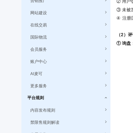
营销推广
② 用户状
③ 未
网站建设
④
注册
在线交易
（2）
国际物流
① 询盘
会员服务
② 在线
（3）
账户中心
买家Virt
AI麦可
① 总入口：
更多服务
平台规则
内容发布规则
禁限售规则解读