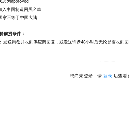
态为approved
被加入中国制造网黑名单
国家不等于中国大陆
评价前提条件：
发送询盘并收到供应商回复，或发送询盘48小时后无论是否收到
：
订单完成后可评价，若订单完成30天后买家未评价，则默认好
交易：
评价入口：
.............
ual Office内：
您尚未登录，请
登录
后查看
首页>>Shortcuts>>Awaiting Review