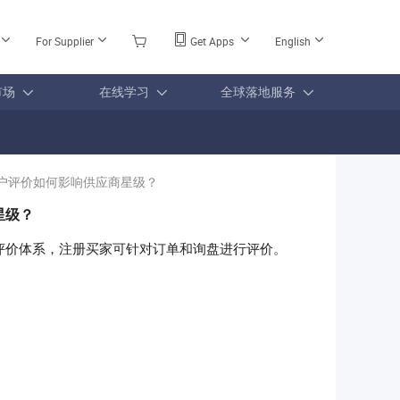
For Supplier
Get Apps
English
市场
在线学习
全球落地服务
户评价如何影响供应商星级？
星级？
评价体系，注册买家可针对订单和询盘进行评价。