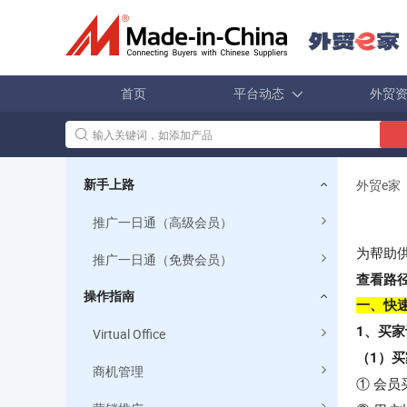
首页
平台动态
外贸
外贸e家
新手上路
推广一日通（高级会员）
为帮助
推广一日通（免费会员）
查看路
操作指南
一、快
1、买
Virtual Office
（1）
商机管理
① 会员