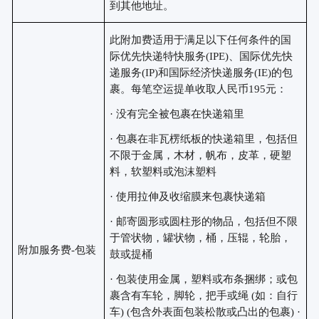
到其他地址。
此附加费适用于满足以下任何条件的国
际优先快递特快服务
(IPE)、国际优先快
递服务(IP)和国际经济快递服务(IE)的包
裹。每笔空运提单收取人民币195元：
· 没有完全被包裹在快递箱里
· 包裹在非瓦楞纸板的快递箱里，包括但
不限于金属，木材，帆布，皮革，硬塑
料，软塑料或泡沫塑料
· 使用拉伸及收缩膜来包裹快递箱
· 邮寄圆形或圆柱形的物品，包括但不限
于管状物，罐状物，桶，压辊，轮胎，
附加服务费
-包装
鼓或提桶
· 包装使用金属，塑料或布条捆绑；或包
裹含有车轮，脚轮，把手或绳 (如：自行
车) (包含外表面包装松散或凸出的包裹) ·