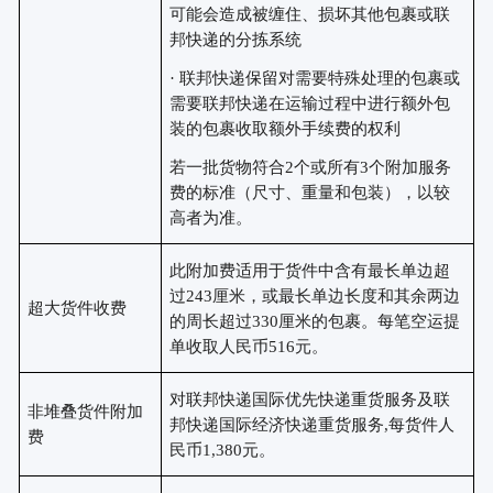
可能会造成被缠住、损坏其他包裹或联
邦快递的分拣系统
· 联邦快递保留对需要特殊处理的包裹或
需要联邦快递在运输过程中进行额外包
装的包裹收取额外手续费的权利
若一批货物符合
2个或所有3个附加服务
费的标准（尺寸、重量和包装），以较
高者为准。
此附加费适用于货件中含有最长单边超
过
243厘米，或最长单边长度和其余两边
超大货件收费
的周长超过330厘米的包裹。每笔空运提
单收取人民币516元。
对联邦快递国际优先快递重货服务及联
非堆叠货件附加
邦快递国际经济快递重货服务
,每货件人
费
民币1,380元。