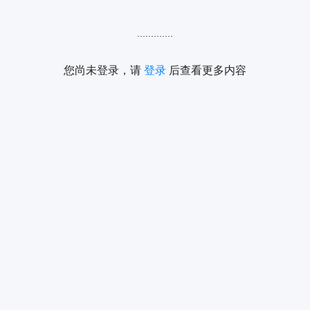
公司信息完善度查看路径：展示厅
修改公司信息
我的公司信
>>
>>
息
.............
您尚未登录，请
登录
后查看更多内容
4.1完善
公司基本信息
★
成长体系任务奖励Ⅱ：填写
公司
信息
必填项
并
通过
审核，可解
锁“展示厅生效+行情季刊”功能。