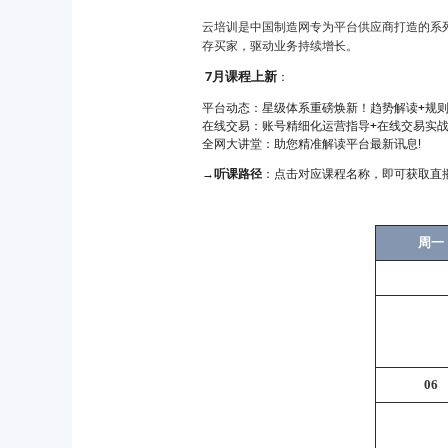
云培训是中国制造网专为平台供应商打造的系
存买家，驱动业务持续增长。
：
7月课程上新
平台动态：星级体系重磅焕新！趋势解读+规则
在线交易：账号精细化运营指导+在线交易实
全网大讲堂：助您精准解读平台最新讯息!
：点击对应课程名称，即可获取直
→听课路径
周一
06