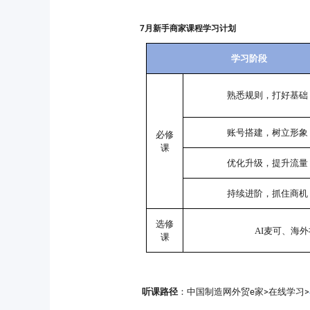
7月新手商家课程学习计划
学习阶段
熟悉规则，打好基础
账号搭建，树立形象
必修
课
优化升级，提升流量
持续进阶，抓住商机
选修
AI麦可、海
课
：中国制造网外贸e家>在线学习>
听课路径