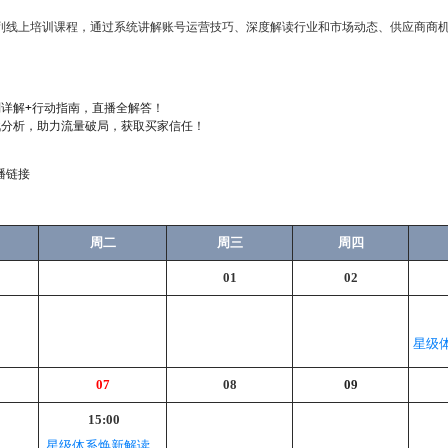
列线上培训课程，通过系统讲解账号运营技巧、深度解读行业和市场动态、供应商商
详解+行动指南，直播全解答！
战分析，助力流量破局，获取买家信任！
播链接
周二
周三
周四
01
02
星级
07
08
09
15:00
星级体系焕新解读，