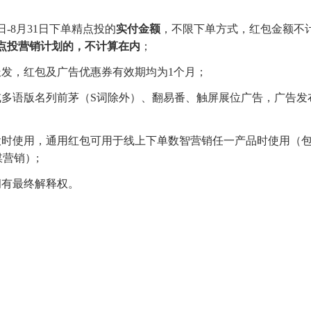
日-8月31日下单精点投的
实付金额
，不限下单方式，红包金额不
点投营销计划的，不计算在内
；
派发，红包及广告优惠券有效期均为1个月；
或多语版名列前茅（S词除外）、翻易番、触屏展位广告，广告发
投时使用，通用红包可用于线上下单数智营销任一产品时使用（
媒营销）;
拥有最终解释权。