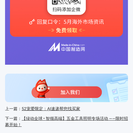
上一篇：
52宠爱限定：AI速递帮您找买家
下一篇：
【绿动全球 • 智领高端】五金工具照明专场活动 ——限时招
募开始！