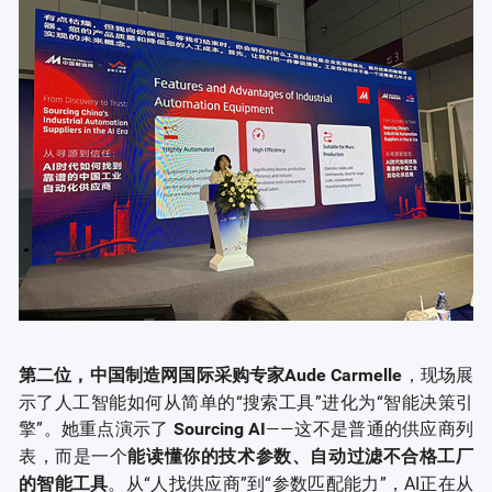
，现场展
第
二位
，中国制造网国际采购专家Aude Carmelle
示了人工智能如何从简单的“搜索工具”进化为“智能决策引
擎”。她重点演示了
——这不是普通的供应商列
Sourcing AI
表，而是一个
能读懂你的技术参数、自动过滤不合格工厂
。从“人找供应商”到“参数匹配能力”，AI正在从
的智能工具